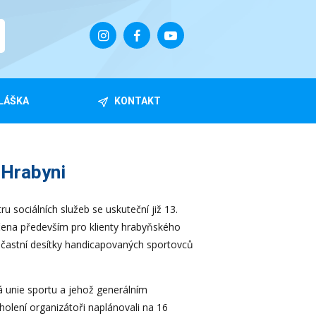
LÁŠKA
KONTAKT
 Hrabyni
u sociálních služeb se uskuteční již 13.
rčena především pro klienty hrabyňského
e účastní desítky handicapovaných sportovců
ká unie sportu a jehož generálním
holení organizátoři naplánovali na 16