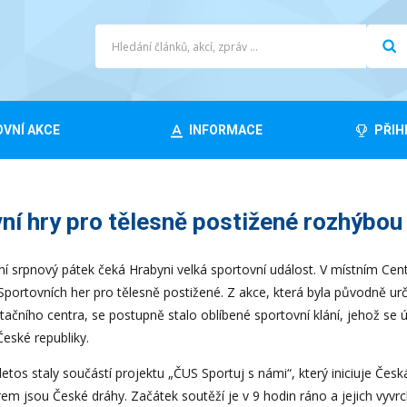
VNÍ AKCE
INFORMACE
PŘIH
ní hry pro tělesně postižené rozhýbou
í srpnový pátek čeká Hrabyni velká sportovní událost. V místním Centr
 Sportovních her pro tělesně postižené. Z akce, která byla původně u
itačního centra, se postupně stalo oblíbené sportovní klání, jehož s
České republiky.
letos staly součástí projektu „ČUS Sportuj s námi“, který iniciuje Čes
em jsou České dráhy. Začátek soutěží je v 9 hodin ráno a jejich vyvrc