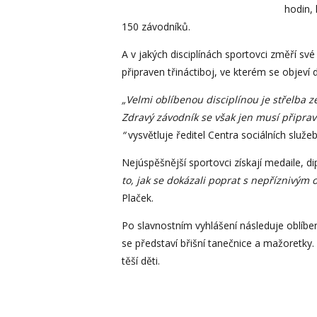
hodin, 
150 závodníků.
A v jakých disciplínách sportovci změří své
připraven třináctiboj, ve kterém se objeví 
„Velmi oblíbenou disciplínou je střelba 
Zdravý závodník se však jen musí připravi
“
vysvětluje ředitel Centra sociálních služe
Nejúspěšnější sportovci získají medaile, d
to, jak se dokázali poprat s nepříznivým 
Plaček.
Po slavnostním vyhlášení následuje oblíb
se představí břišní tanečnice a mažoretky. 
těší děti.