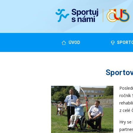
ÚVOD
SPORTO
Sportov
Posledn
ročník
rehabil
z celé 
Hry se 
partner