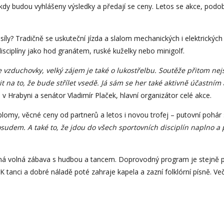
kdy budou vyhlášeny výsledky a předají se ceny. Letos se akce, podob
 síly? Tradičně se uskuteční jízda a slalom mechanických i elektrickýc
disciplíny jako hod granátem, ruské kuželky nebo minigolf.
ze vzduchovky, velký zájem je také o lukostřelbu. Soutěže přitom ne
t na to, že bude střílet vsedě. Já sám se her také aktivně účastním
b v Hrabyni a senátor Vladimír Plaček, hlavní organizátor celé akce.
iplomy, věcné ceny od partnerů a letos i novou trofej – putovní pohár
osudem. A také to, že jdou do všech sportovních disciplín naplno a
ená volná zábava s hudbou a tancem. Doprovodný program je stejně p
K tanci a dobré náladě poté zahraje kapela a zazní folklórní písně. Več