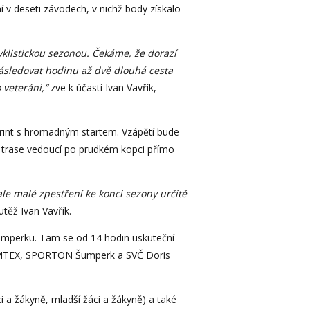
í v deseti závodech, v nichž body získalo
yklistickou sezonou. Čekáme, že dorazí
následovat hodinu až dvě dlouhá cesta
o veteráni,“
zve k účasti Ivan Vavřík,
print s hromadným startem. Vzápětí bude
na trase vedoucí po prudkém kopci přímo
ale malé zpestření ke konci sezony určitě
utěž Ivan Vavřík.
 Šumperku. Tam se od 14 hodin uskuteční
 SUMTEX, SPORTON Šumperk a SVČ Doris
ci a žákyně, mladší žáci a žákyně) a také