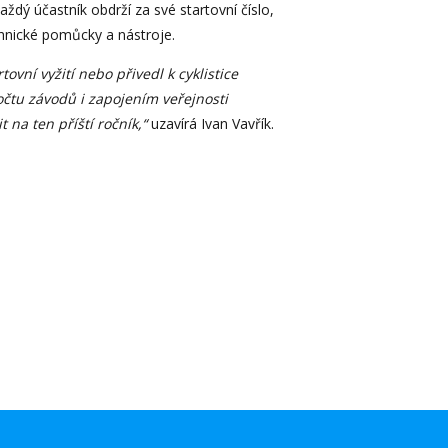
dý účastník obdrží za své startovní číslo,
chnické pomůcky a nástroje.
ní vyžití nebo přivedl k cyklistice
počtu závodů i zapojením veřejnosti
 na ten příští ročník,“
uzavírá Ivan Vavřík.