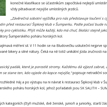
konečné klasifikace se účastníkům započítává nejlepší umístěn
vždy pětadvacet nejvýše umístěných jezdců.
„Závěrečná sobotní vyjížďka pro nás představuje loučení s c
hodin před restaurací Šipkový klub v Šumperku. Podle počasí bude 
y pro cyklistiku. Přijít může každý, kdo má chuť, školáci stejně jak
izátory Šumperského poháru horských kol.
ajímavá měření sil. V 11 hodin se na Bludovečku uskuteční nejprve s
ané bikery a silné nátury. Čeká na ně totiž unikátní jízda zručnosti 
asický padák, které je porostlé stromy. Každému dá výjezd zabrat, 
em se stane ten, kdo vyjede do kopce nejvýše,“
popisuje netradiční so
 rozhledně Háj a po výstupu na ni návrat k restauraci Šipkový klub v
mperského poháru horských kol, jehož pořadateli jsou SK SALITH –
h kategoriích (čtyři mužské, dvě ženské, junioři a juniorky, starší žá