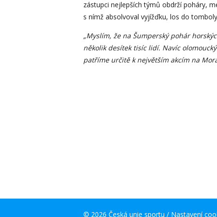
zástupci nejlepších týmů obdrží poháry, m
s nímž absolvoval vyjížďku, los do tomboly
„Myslím, že na Šumperský pohár horských 
několik desítek tisíc lidí. Navíc olomouc
patříme určitě k největším akcím na Mora
© 2026 Česká unie sportu /
Nastavení coo