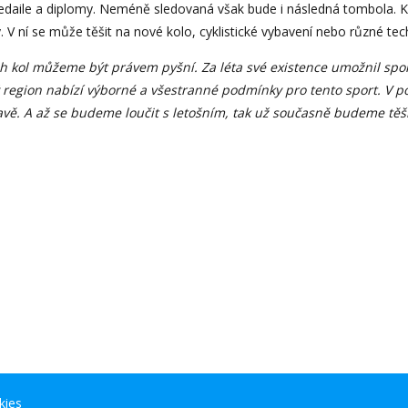
edaile a diplomy. Neméně sledovaná však bude i následná tombola. Kaž
. V ní se může těšit na nové kolo, cyklistické vybavení nebo různé te
kol můžeme být právem pyšní. Za léta své existence umožnil sportov
ký region nabízí výborné a všestranné podmínky pro tento sport. V 
vě. A až se budeme loučit s letošním, tak už současně budeme těšit
kies