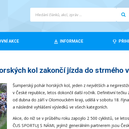
VNÍ AKCE
INFORMACE
PŘIH
rských kol zakončí jízda do strmého 
Šumperský pohár horských kol, jeden z největších a nejprestižn
v České republice, letos dokončil další ročník. Definitivní tečk
od dubna do září v Olomouckém kraji, udělá v sobotu 18. října
a následné vyhlášení výsledků ve všech kategoriích.
Akce, do níž se v průběhu roku zapojilo 2 500 cyklistů, se leto
ČUS SPORTUJ S NÁMI, jejímž generálním partnerem jsou Česk