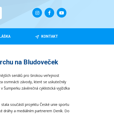
LÁŠKA
KONTAKT
vrchu na Bludoveček
ějších seriálů pro širokou veřejnost
u za osmnácti závody, které se uskutečnily
 v Šumperku závěrečná cyklistická vyjížďka
s stala součástí projektu České unie sportu
é dráhy a mediálním partnerem Deník. Do