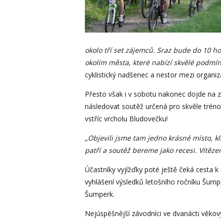
okolo tří set zájemců. Sraz bude do 10 
okolím města, které nabízí skvělé podmínk
cyklistický nadšenec a nestor mezi organ
Přesto však i v sobotu nakonec dojde na z
následovat soutěž určená pro skvěle trénov
vstříc vrcholu Bludovečku!
„Objevili jsme tam jedno krásné místo, kl
patří a soutěž bereme jako recesi. Vítěz
Účastníky vyjížďky poté ještě čeká cesta k
vyhlášení výsledků letošního ročníku Šu
Šumperk.
Nejúspěšnější závodníci ve dvanácti věkovýc