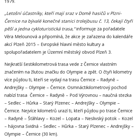
1979.
„Letošní účastníky, kteří mají sraz v Domě hasičů v Plzni-
Černice na bývalé konečné stanici trolejbusu č. 13, čekají čtyři
pěší a jedna cykloturistická trasa,“
informuje za pořadatele
Věra Melounová a připomíná, že akce je zařazena do kalendáře
akcí Plzeň 2015 – Evropské hlavní město kultury a
spolupořadatelem je Územní městský obvod Plzeň 3.
Nejkratší šestikilometrová trasa vede z Černice vlastním
značením na žlutou značku do Olympie a zpět. O čtyři kilometry
více půjdou ti, kteří se vydají na trasu Černice – Radyně –
Andrejšky – Olympie – Černice. Osmnáctikilometrový pochod
nabízí trasa Černice – Radyně – Pod Výrovnou – naučná stezka
– Sedlec – Hůrka – Starý Plzenec – Andrejšky – Olympie –
Černice. Nejvíce kilometrů urazí ti, kteří půjdou po trase Černice
– Radyně – Šťáhlavy – Kozel – Lopata – Neslivský potok – Kozel
– hájovna Svidná – Sedlec – Hůrka – Starý Plzenec – Andrejšky –
Olympie – Černice (30 km).