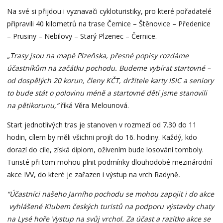
Na své si přijdou i vyznavači cykloturistiky, pro které pořadatelé
připravili 40 kilometrů na trase Černice – Štěnovice – Předenice
– Prusiny – Nebilovy – Starý Plzenec – Černice.
„Trasy jsou na mapě Plzeňska, přesné popisy rozdáme
účastníkům na začátku pochodu. Budeme vybírat startovné –
od dospělých 20 korun, členy KČT, držitele karty ISIC a seniory
to bude stát o polovinu méně a startovné dětí jsme stanovili
na pětikorunu,“
říká Věra Melounová.
Start jednotlivých tras je stanoven v rozmezí od 7.30 do 11
hodin, cílem by měli všichni projít do 16. hodiny. Každý, kdo
dorazí do cíle, získá diplom, oživením bude losování tomboly.
Turisté při tom mohou plnit podmínky dlouhodobé mezinárodní
akce IVV, do které je zařazen i výstup na vrch Radyně
.
“Účastníci našeho Jarního pochodu se mohou zapojit i do akce
vyhlášené Klubem českých turistů na podporu výstavby chaty
na Lysé hoře Vystup na svůj vrchol. Za účast a razítko akce se