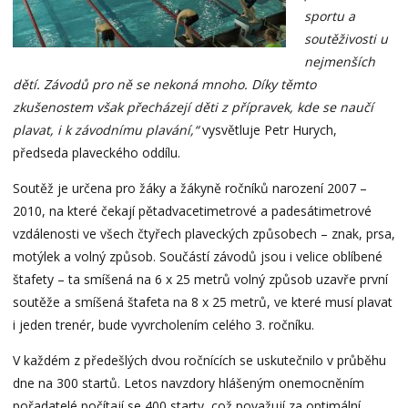
sportu a
soutěživosti u
nejmenších
dětí. Závodů pro ně se nekoná mnoho. Díky těmto
zkušenostem však přecházejí děti z přípravek, kde se naučí
plavat, i k závodnímu plavání,“
vysvětluje Petr Hurych,
předseda plaveckého oddílu.
Soutěž je určena pro žáky a žákyně ročníků narození 2007 –
2010, na které čekají pětadvacetimetrové a padesátimetrové
vzdálenosti ve všech čtyřech plaveckých způsobech – znak, prsa,
motýlek a volný způsob. Součástí závodů jsou i velice oblíbené
štafety – ta smíšená na 6 x 25 metrů volný způsob uzavře první
soutěže a smíšená štafeta na 8 x 25 metrů, ve které musí plavat
i jeden trenér, bude vyvrcholením celého 3. ročníku.
V každém z předešlých dvou ročnících se uskutečnilo v průběhu
dne na 300 startů. Letos navzdory hlášeným onemocněním
pořadatelé počítají se 400 starty, což považují za optimální