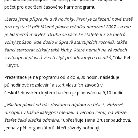
počet pro dodržení časového harmonogramu.
„Letos jsme připravili dvě novinky. První je zařazení nové tratě
pro nejstarší přihlášené plavce ročníku narození 2007 – a tou
je 50 metrů motýlek. Druhá se váže ke štafetě 6 x 25 metrů
volný způsob, kde došlo k úpravě startujících ročníků, takže
šanci startovat získaly také kluby, které nemají na závodech
zastoupení plavců všech čtyř požadovaných ročníků,“
říká Petr
Hurych.
Prezentace je na programu od 8 do 8,30 hodin, následuje
půlhodinové rozplavání a start vlastních závodů v
českotřebovském krytém bazénu je plánován na 9,10 hodin.
„Všichni plavci od nás dostanou diplom za účast, vítězové
disciplín v každé kategorii medaili a věcnou cenu, na vítěze
štafet čeká sladká odměna,“
upřesňuje Hana Brusenbauchová,
jedna z pěti organizátorů, kteří závody pořádají.