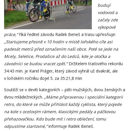
budují
vodovod a
začaly zde
výkopové
práce,“
říká ředitel závodu Radek Beneš a trasu upřesňuje:
„Startujeme přesně v 10 hodin v místě loňského cíle asi
padesát metrů před označením naší obce. Poté se jede na
Mcely, Seletice, Prodašice až do Ledců, kde je otočka a
závodníci se budou vracet zpět.“
Držitelem traťového rekordu
34:43 min. je Karel Práger, který závod vyhrál už dvakrát, ale
v loňském ročníku dojel 5. za 35:21,8 min
Soutěží se v devíti kategoriích – pěti mužských, dvou ženských a
dvou mládežnických.
„Máme připravenou i speciální kategorii
retro, do které se může přihlásit každý cyklista, který pojede
na kole s ocelovým rámem, klasickými pedály a páčkovou
přehazovačkou. Kdo bude mít i retro oblečení, tomu
odpustíme startovné,“
informuje Radek Beneš.