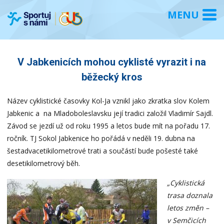
V Jabkenicích mohou cyklisté vyrazit i na
běžecký kros
Název cyklistické časovky Kol-Ja vznikl jako zkratka slov Kolem
Jabkenic a na Mladoboleslavsku její tradici založil Vladimír Sajdl.
Závod se jezdí už od roku 1995 a letos bude mít na pořadu 17.
ročník. TJ Sokol Jabkenice ho pořádá v neděli 19. dubna na
šestadvacetikilometrové trati a součástí bude pošesté také
desetikilometrový běh.
„Cyklistická
trasa doznala
letos změn –
v Semčicích