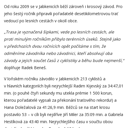
Od roku 2009 se v Jabkenicích běží zároveň i krosový závod. Pro
jeho šestý ročník připravili pořadatelé desetikilometrovou trať
vedoucí po lesních cestách v okolí obce.
„Trasa je vyznačená šipkami, vede po lesních cestách, ale
proti minulým ročníkům přibylo terénních úseků. Stejně jako
v předchozích dvou ročnících opět počítáme s tím, že
odměníme závodníka nebo závodnici, kteří absolvují oba
závody a jejich součet časů z cyklistiky a běhu bude nejmenší,“
doplňuje Radek Beneš.
V loňském ročníku závodilo v Jabkenicích 213 cyklistů a
v hlavních kategoriích byli nejrychlejší Radim Kijevský za 34:47,01
min. (o pouhé čtyři sekundy mu utekla prémie 1 500 korun,
kterou pořadatelé vypsali za překonání traťového rekordu!) a
Hana Doležalová za 41:26,9 min. Běžců se na start krosu
postavilo 53 – v cíli byli nejdříve Jiří Miler za 35:09 min. a Gabriela
Hestíková za 43:40 min. Nejrychlejšího času v součtu obou