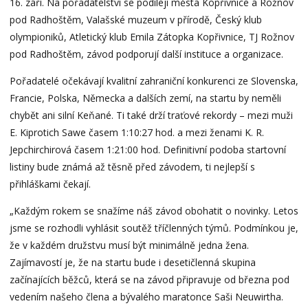
16. září. Na pořadatelství se podílejí města Kopřivnice a Rožnov
pod Radhoštěm, Valašské muzeum v přírodě, Český klub
olympioniků, Atletický klub Emila Zátopka Kopřivnice, TJ Rožnov
pod Radhoštěm, závod podporují další instituce a organizace.
Pořadatelé očekávají kvalitní zahraniční konkurenci ze Slovenska,
Francie, Polska, Německa a dalších zemí, na startu by neměli
chybět ani silní Keňané. Ti také drží traťové rekordy – mezi muži
E. Kiprotich Sawe časem 1:10:27 hod. a mezi ženami K. R.
Jepchirchirová časem 1:21:00 hod. Definitivní podoba startovní
listiny bude známá až těsně před závodem, ti nejlepší s
přihláškami čekají.
„Každým rokem se snažíme náš závod obohatit o novinky. Letos
jsme se rozhodli vyhlásit soutěž tříčlenných týmů. Podmínkou je,
že v každém družstvu musí být minimálně jedna žena.
Zajímavostí je, že na startu bude i desetičlenná skupina
začínajících běžců, která se na závod připravuje od března pod
vedením našeho člena a bývalého maratonce Saši Neuwirtha.