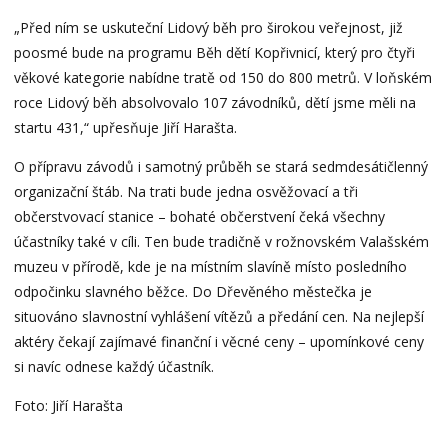
„Před ním se uskuteční Lidový běh pro širokou veřejnost, již
poosmé bude na programu Běh dětí Kopřivnicí, který pro čtyři
věkové kategorie nabídne tratě od 150 do 800 metrů. V loňském
roce Lidový běh absolvovalo 107 závodníků, dětí jsme měli na
startu 431,“ upřesňuje Jiří Harašta.
O přípravu závodů i samotný průběh se stará sedmdesátičlenný
organizační štáb. Na trati bude jedna osvěžovací a tři
občerstvovací stanice – bohaté občerstvení čeká všechny
účastníky také v cíli. Ten bude tradičně v rožnovském Valašském
muzeu v přírodě, kde je na místním slavíně místo posledního
odpočinku slavného běžce. Do Dřevěného městečka je
situováno slavnostní vyhlášení vítězů a předání cen. Na nejlepší
aktéry čekají zajímavé finanční i věcné ceny – upomínkové ceny
si navíc odnese každý účastník.
Foto: Jiří Harašta