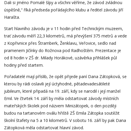
Dali si jméno Pomalé šípy a všichni věříme, že závod zvládnou
úspěšně,“ říká předseda pořádajícího klubu a ředitel závodu Jiří
Harašta.
Start hlavního závodu je v 11 hodin před Technickým muzeem,
trať závodu měří 22,3 kilometrů, má převýšení 375 metrů a vede
z Kopřivnice přes Štramberk, Ženklavu, Veřovice, sedlo nad
pramenem Jičínky do Rožnova pod Radhoštěm. Prezentace je
od 8 hodin v ZŠ dr. Milady Horákové, uzávěrka přihlášek půl
hodiny před startem.
Pořadatelé mají příslib, že opět přijede paní Dana Zátopková, se
kterou by rádi oslavili její úctyhodné, pětadevadesátileté
jubileum, které připadá na 19. září, kdy se narodil i její manžel
Emil. Ve čtvrtek 14. září by měla odstartovat závody místních
mateřských školek pod názvem Minizátopek, o den později
budou na tartanovém oválu hřiště ZŠ Emila Zátopka soutěžit
školní štafety na 5 a 10 kilometrů. V sobotu 16. září by pak Dana
Zátopková měla odstartovat hlavní závod.