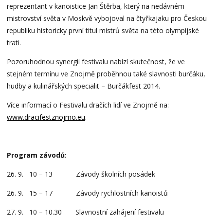
reprezentant v kanoistice Jan Štěrba, který na nedávném
mistrovství světa v Moskvě vybojoval na čtyřkajaku pro Českou
republiku historicky první titul mistrů světa na této olympijské
trati.
Pozoruhodnou synergii festivalu nabízí skutečnost, že ve
stejném termínu ve Znojmě proběhnou také slavnosti burčáku,
hudby a kulinářských specialit – Burčákfest 2014.
Více informací o Festivalu dračích lidí ve Znojmě na:
www.dracifestznojmo.eu
.
Program závodů:
26. 9. 10 – 13 Závody školních posádek
26. 9. 15 – 17 Závody rychlostních kanoistů
27. 9. 10 – 10.30 Slavnostní zahájení festivalu