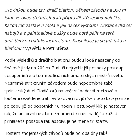
„Novinkou bude tzv. dračí biatlon. Během závodu na 350 m
jsme ve dvou třetinách trati připravili střeleckou položku.
Každá loď zastaví u mola a její háček vystoupí. Dostane dvacet
nábojů a z paintballové pušky bude poté pálit na terč
umístěný na nafukovacím člunu. Klasifikace je stejná jako u
biatlonu,“
vysvětluje Petr Štěrba.
Podle výsledků z dračího biatlonu budou lodě nasazeny do
finálové jízdy na 200 m. Z ní tři nejrychlejší posádky postoupí
dosuperfinále o titul neoficiálních amatérských mistrů světa.
Nesmírně atraktivním závodem bude nepochybně také
sprinterský duel Gladiátorů na večerní padesátimetrové a
loučemi osvětlené trati. Vyřazovací rozjížďky v této kategorii se
pojedou již od sobotních 16 hodin. Postupový klíč je nastaven
tak, že ani první nezdar neznamená konec nadějí a každá
přihlášená posádka tak absolvuje nejméně tři starty.
Hostem znojemských závodů bude po oba dny také