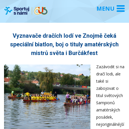
Vyznavače dračích lodí ve Znojmě čeká
speciální biatlon, boj o tituly amatérských
mistrů světa i Burčákfest
Zazávodit si na
dračí lodi, ale
také si
zabojovat o
titul světových
šampionů
amatérských
posádek,
nejoriginálnější