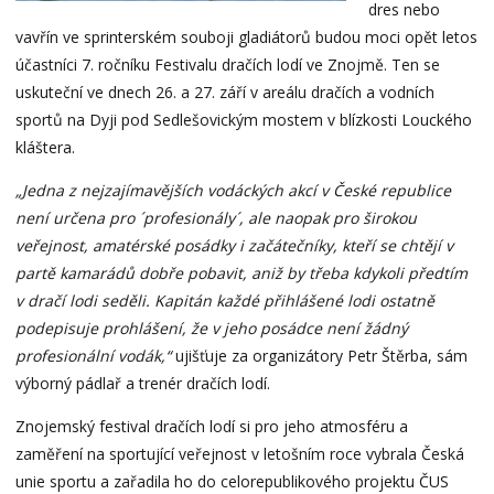
dres nebo
vavřín ve sprinterském souboji gladiátorů budou moci opět letos
účastníci 7. ročníku Festivalu dračích lodí ve Znojmě. Ten se
uskuteční ve dnech 26. a 27. září v areálu dračích a vodních
sportů na Dyji pod Sedlešovickým mostem v blízkosti Louckého
kláštera.
„Jedna z nejzajímavějších vodáckých akcí v České republice
není určena pro ´profesionály´, ale naopak pro širokou
veřejnost, amatérské posádky
i začátečníky, kteří se chtějí v
partě kamarádů dobře pobavit, aniž by třeba kdykoli předtím
v dračí lodi seděli. Kapitán každé přihlášené lodi ostatně
podepisuje prohlášení, že v jeho posádce není žádný
profesionální vodák,“
ujišťuje za organizátory Petr Štěrba, sám
výborný pádlař a trenér dračích lodí.
Znojemský festival dračích lodí si pro jeho atmosféru a
zaměření na sportující veřejnost v letošním roce vybrala Česká
unie sportu a zařadila ho do celorepublikového projektu ČUS