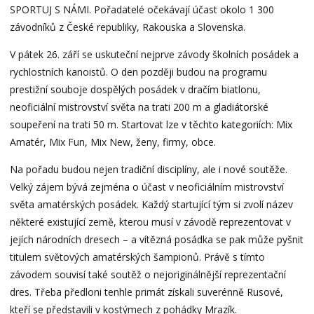
SPORTUJ S NÁMI. Pořadatelé očekávají účast okolo 1 300
závodníků z České republiky, Rakouska a Slovenska.
V pátek 26. září se uskuteční nejprve závody školních posádek a
rychlostních kanoistů. O den později budou na programu
prestižní souboje dospělých posádek v dračím biatlonu,
neoficiální mistrovství světa na trati 200 m a gladiátorské
soupeření na trati 50 m. Startovat lze v těchto kategoriích: Mix
Amatér, Mix Fun, Mix New, ženy, firmy, obce.
Na pořadu budou nejen tradiční disciplíny, ale i nové soutěže.
Velký zájem bývá zejména o účast v neoficiálním mistrovství
světa amatérských posádek. Každý startující tým si zvolí název
některé existující země, kterou musí v závodě reprezentovat v
jejích národních dresech – a vítězná posádka se pak může pyšnit
titulem světových amatérských šampionů. Právě s tímto
závodem souvisí také soutěž o nejoriginálnější reprezentační
dres. Třeba předloni tenhle primát získali suverénně Rusové,
kteří se představili v kostýmech z pohádky Mrazík.