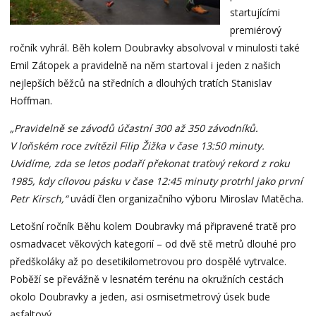
startujícími
premiérový
ročník vyhrál. Běh kolem Doubravky absolvoval v minulosti také
Emil Zátopek a pravidelně na něm startoval i jeden z našich
nejlepších běžců na středních a dlouhých tratích Stanislav
Hoffman.
„Pravidelně se závodů účastní 300 až 350 závodníků.
V loňském roce zvítězil Filip Žižka v čase 13:50 minuty.
Uvidíme, zda se letos podaří překonat traťový rekord z roku
1985, kdy cílovou pásku v čase 12:45 minuty protrhl jako první
Petr Kirsch,“
uvádí člen organizačního výboru Miroslav Matěcha.
Letošní ročník Běhu kolem Doubravky má připravené tratě pro
osmadvacet věkových kategorií – od dvě stě metrů dlouhé pro
předškoláky až po desetikilometrovou pro dospělé vytrvalce.
Poběží se převážně v lesnatém terénu na okružních cestách
okolo Doubravky a jeden, asi osmisetmetrový úsek bude
asfaltový.