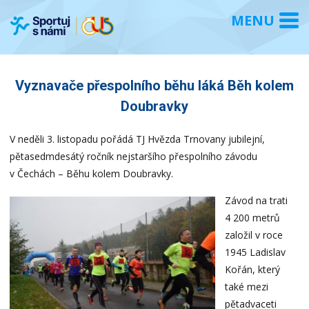
Vyznavače přespolního běhu láká Běh kolem
Doubravky
V neděli 3. listopadu pořádá TJ Hvězda Trnovany jubilejní,
pětasedmdesátý ročník nejstaršího přespolního závodu
v Čechách – Běhu kolem Doubravky.
Závod na trati
4 200 metrů
založil v roce
1945 Ladislav
Kořán, který
také mezi
pětadvaceti