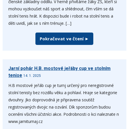
členské základny oddílu. V herně přivítáme žáky ZŠ, kteří si
mohou vyzkoušet náš sport a shlédnout, čím vším se dá
stolní tenis hrát. K dispozici bude i robot na stolní tenis a
děti uvidí, jak se s ním trénuje. […]
Pokračovat ve čtení ►
Jarní pohár H.B. mostové jeřáby cup ve stolním
tenise
14. 1. 2025
H.B mostové jeřáb cup je turnj určený pro neregistrovné
stolní tenisty bez rozdílu věku a pohlaví. Hraje se kategorie
dvouhry. Jko doprovodná je připravena soutěž
registrovaných dvojic na ozvání. Dík sponzorům budou
oceněni všichni účstníci akce. Podrobnosti o kci naleznate n
www.jarniturnaj.cz