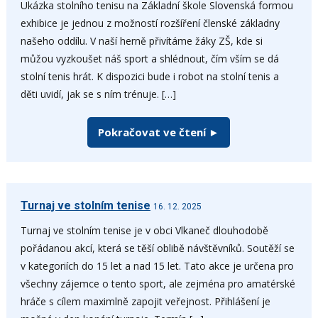
Ukázka stolního tenisu na Základní škole Slovenská formou
exhibice je jednou z možností rozšíření členské základny
našeho oddílu. V naší herně přivítáme žáky ZŠ, kde si
můžou vyzkoušet náš sport a shlédnout, čím vším se dá
stolní tenis hrát. K dispozici bude i robot na stolní tenis a
děti uvidí, jak se s ním trénuje. […]
Pokračovat ve čtení ►
Turnaj ve stolním tenise
16. 12. 2025
Turnaj ve stolním tenise je v obci Vlkaneč dlouhodobě
pořádanou akcí, která se těší oblibě návštěvníků. Soutěží se
v kategoriích do 15 let a nad 15 let. Tato akce je určena pro
všechny zájemce o tento sport, ale zejména pro amatérské
hráče s cílem maximlně zapojit veřejnost. Přihlášení je