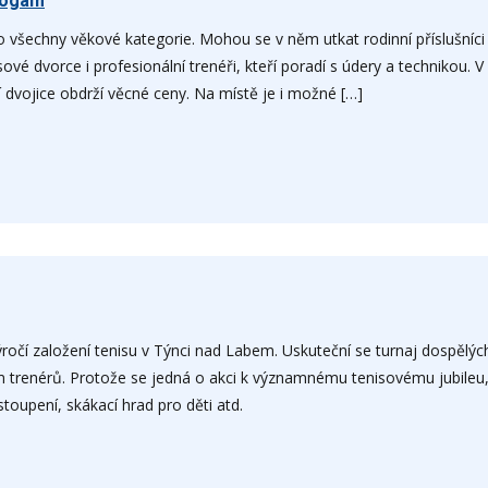
drogám
o všechny věkové kategorie. Mohou se v něm utkat rodinní příslušníci
isové dvorce i profesionální trenéři, kteří poradí s údery a technikou.
 dvojice obdrží věcné ceny. Na místě je i možné […]
ročí založení tenisu v Týnci nad Labem. Uskuteční se turnaj dospělých
 trenérů. Protože se jedná o akci k významnému tenisovému jubileu, 
toupení, skákací hrad pro děti atd.