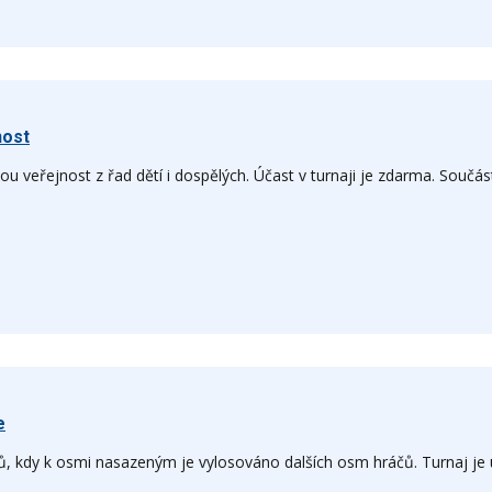
nost
u veřejnost z řad dětí i dospělých. Účast v turnaji je zdarma. Součá
e
rů, kdy k osmi nasazeným je vylosováno dalších osm hráčů. Turnaj je u