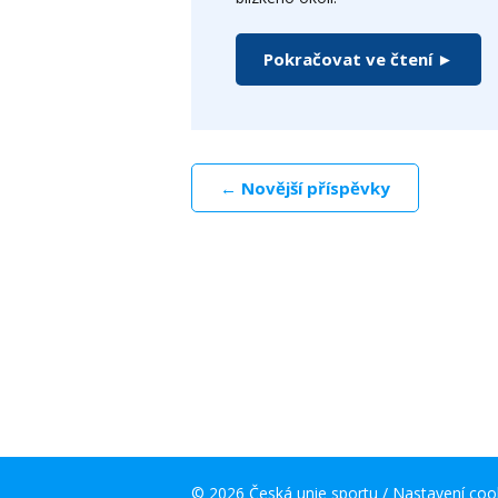
Pokračovat ve čtení ►
← Novější příspěvky
© 2026 Česká unie sportu /
Nastavení coo