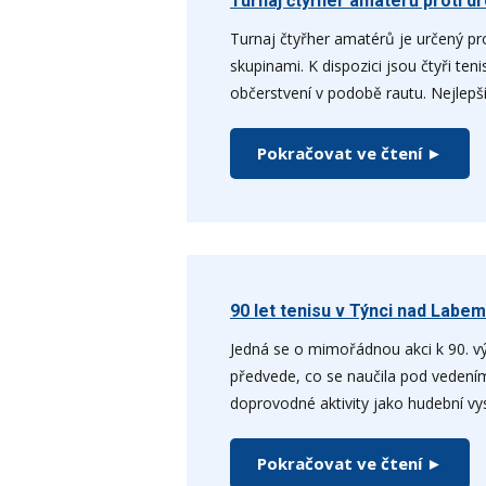
Turnaj čtyřher amatérů proti 
Turnaj čtyřher amatérů je určený pr
skupinami. K dispozici jsou čtyři ten
občerstvení v podobě rautu. Nejlepší
Pokračovat ve čtení ►
90 let tenisu v Týnci nad Labem
Jedná se o mimořádnou akci k 90. vý
předvede, co se naučila pod vedením
doprovodné aktivity jako hudební vys
Pokračovat ve čtení ►