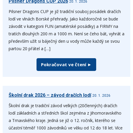
Pilsner Dragons CUP 2026
20. 1. 2026
Pilsner Dragons CUP je již tradiční souboj posádek dračích
lodí ve vlnách Borské přehrady. Jako každoročně se bude
závodit v kategorii FUN (amatérské posádky) a FIRMY na
tratích dlouhých 200 m a 1000 m. Není se čeho bát, vyhrát a
především užít si báječný den u vody může každý se svou
partou 20 přátel a […]
Pokračovat ve čtení ►
Školní drak 2026 – závod dračích lodí
20. 1. 2026
Školní drak je tradiční závod velkých (20členných) dračích
lodí základních a středních škol zejména z Jihomoravského
a Trnavského kraje. Jedná se již o 12. ročník, kterého se
účastní téměř 1000 závodníků ve věku od 12 do 18 let. Více