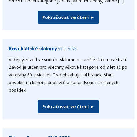
od 65+. Lodní kategorie jsou kajak muži a ženy, kanoe […]
Pokračovat ve čtení ►
Křivoklátské slalomy
20. 1. 2026
Veřejný závod ve vodním slalomu na umělé slalomové trati.
Závod je určen pro všechny věkové kategorie od 8 let až po
veterány 60 a více let. Trať obsahuje 14 branek, start
povolen na kanoi jednotlivců a kanoi dvojic i smíšených
posádek.
Pokračovat ve čtení ►