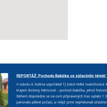
REPORTÁŽ: Pochodu Babička se zúčastnilo téměř 
V sobotu 6. května uspořádal TJ Sokol Velké Svatoňovice 4
krajem Boženy Němcové – pochod Babička, jehož historic
Během dopoledne se na osm připravených tras vydalo 1 386
panovalo pěkné počasí, a i když jsme nepřekonali účastnic