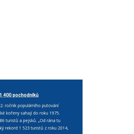
1 400 pochodníků
7. 5. 2017
2. ročník populárního putování
ké kořeny sahají do roku 1975.
 turistů a pejsků. „Od rána tu
ký rekord 1 523 turistů z roku 2014,