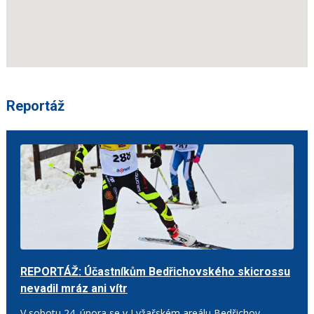
Reportáž
REPORTÁŽ: Účastníkům Bedřichovského skicrossu
nevadil mráz ani vítr
25. 2. 2018
V sobotu 24. února se v Lyžařském areálu Bedřichov