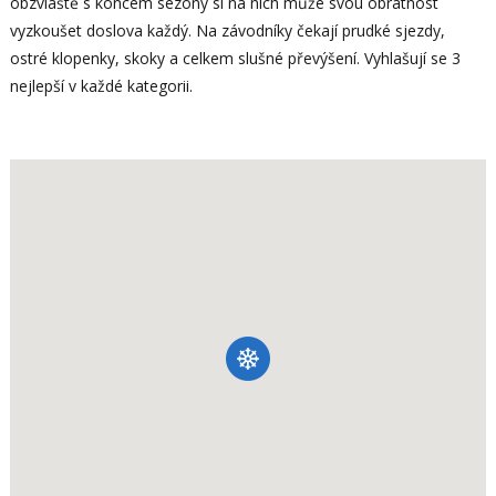
obzvláště s koncem sezony si na nich může svou obratnost
vyzkoušet doslova každý. Na závodníky čekají prudké sjezdy,
ostré klopenky, skoky a celkem slušné převýšení. Vyhlašují se 3
nejlepší v každé kategorii.