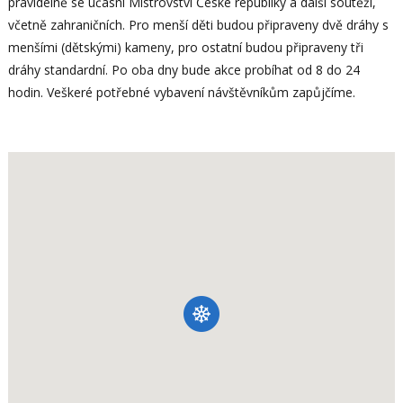
pravidelně se účasní Mistrovství České republiky a další soutěží,
včetně zahraničních. Pro menší děti budou připraveny dvě dráhy s
menšími (dětskými) kameny, pro ostatní budou připraveny tři
dráhy standardní. Po oba dny bude akce probíhat od 8 do 24
hodin. Veškeré potřebné vybavení návštěvníkům zapůjčíme.