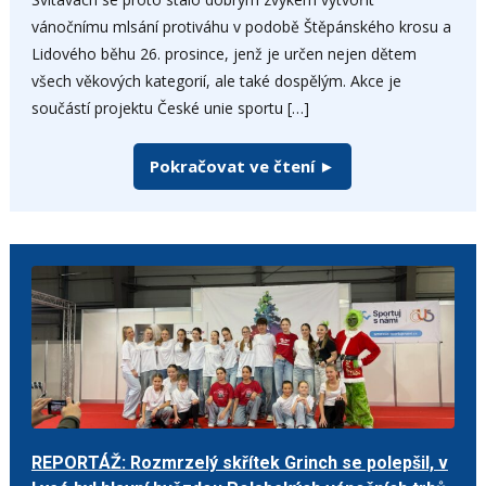
vánočnímu mlsání protiváhu v podobě Štěpánského krosu a
Lidového běhu 26. prosince, jenž je určen nejen dětem
všech věkových kategorií, ale také dospělým. Akce je
součástí projektu České unie sportu […]
Pokračovat ve čtení ►
REPORTÁŽ: Rozmrzelý skřítek Grinch se polepšil, v