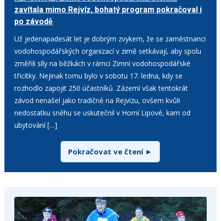
zavítala mimo Rejvíz, bohatý program pokračoval i
po závodě
20. 1. 2026
Už jedenapadesát let je dobrým zvykem, že se zaměstnanci
vodohospodářských organizací v zimě setkávají, aby spolu
změřili síly na běžkách v rámci Zimní vodohospodářské
třicítky. Nejinak tomu bylo v sobotu 17. ledna, kdy se
rozhodlo zapojit 250 účastníků. Zázemí však tentokrát
závod nenašel jako tradičně na Rejvízu, ovšem kvůli
nedostatku sněhu se uskutečnil v Horní Lipové, kam od
ubytování […]
Pokračovat ve čtení ►