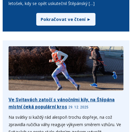
letošek, kdy se opět uskutečnil Štěpánský […]
Pokračovat ve čtení ►
Ve Svitavách zatočí s vánočními kily, na Štěpána
místní čeká populární kros
29. 12. 2025
Na svátky si každý rád alespoň trochu dopřeje, na což
zpravidla ručička váhy reaguje výkyvem směrem vzhůru. Ve
Svitavách se proto stalo dobrým zvykem vytvořit