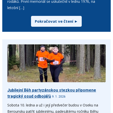
rodáků. První memoriál se uskutečnil v lednu 1976, na
letošní […]
Pokračovat ve čtení ►
Jubilejní Běh partyzánskou stezkou připomene
tragický osud odbojářů
9. 1. 2026
Sobota 10. ledna a už i její předvečer budou v Oseku na
Berounsku patřit jubilejnímu, padesátému ročníku Běhu