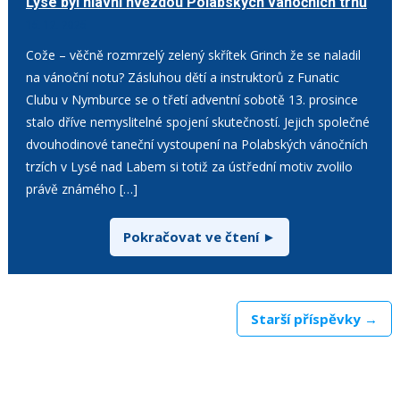
Lysé byl hlavní hvězdou Polabských vánočních trhů
15. 12. 2025
Cože – věčně rozmrzelý zelený skřítek Grinch že se naladil
na vánoční notu? Zásluhou dětí a instruktorů z Funatic
Clubu v Nymburce se o třetí adventní sobotě 13. prosince
stalo dříve nemyslitelné spojení skutečností. Jejich společné
dvouhodinové taneční vystoupení na Polabských vánočních
trzích v Lysé nad Labem si totiž za ústřední motiv zvolilo
právě známého […]
Pokračovat ve čtení ►
Starší příspěvky →