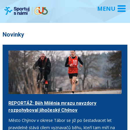
Novinky
REPORTÁŽ: Běh Milénia mrazu navzdory
rozpohyboval jihočeský Chýnov
25. 1. 2026
Město Chýnov v okrese Tábor se již po šestadvacet let
pravidelně stává cílem vyznavačů běhu, kteří tam míří na