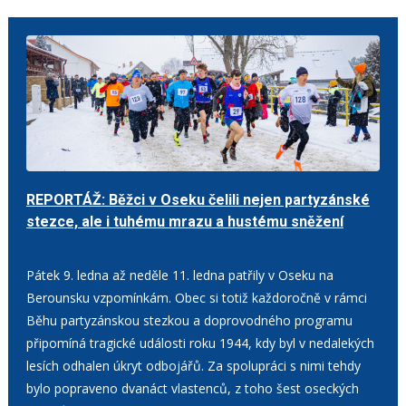
REPORTÁŽ: Běžci v Oseku čelili nejen partyzánské
stezce, ale i tuhému mrazu a hustému sněžení
11. 1.
2026
Pátek 9. ledna až neděle 11. ledna patřily v Oseku na
Berounsku vzpomínkám. Obec si totiž každoročně v rámci
Běhu partyzánskou stezkou a doprovodného programu
připomíná tragické události roku 1944, kdy byl v nedalekých
lesích odhalen úkryt odbojářů. Za spolupráci s nimi tehdy
bylo popraveno dvanáct vlastenců, z toho šest oseckých