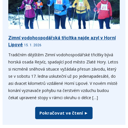
Zimní vodohospodářská třicítka najde azyl v Horní
Lipové
15. 1. 2026
Tradičním dějištěm Zimní vodohospodářské třicítky bývá
horská osada Rejvíz, spadající pod město Zlaté Hory. Letos
si nicméně sněhová situace vyžádala přesun závodu, který
se v sobotu 17. ledna uskuteční už po jedenapadesáté, do
asi dvacet kilometrů vzdálené Horní Lipové. V novém místě
konání vyznavače pohybu na čerstvém vzduchu budou
čekat upravené stopy v rámci okruhu o délce […]
Pokračovat ve čtení ►