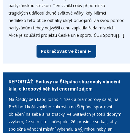
partyzánskou stezkou. Ten vznikl coby připomínka
tragických událostí druhé světové války, kdy Němci
nedaleko této obce odhalily úkryt odbojářů. Za svou pomoc
partyzánům tehdy nejvyšší cenu zaplatila řada místních.
Akce je součástí projektu České unie sportu ČUS Sportuj […]
Pokračovat ve čtení ►
REPORTÁŽ: Svitavy na Štěpána shazovaly vánoční
kila, o krosový běh byl enormní zájem
29. 12. 2025
Na Štědrý den kapr, losos či řízek a bramborový salát, na
Boží hod košt zbylého cukroví a na Štěpána sportovní
oblečení na sebe a na značky! Ve Svitavách je totiž dobrým
zvykem, že se místní i přespolní 26. prosince setkají, aby
společně vánoční mlsání vyběhali, a výjimkou nebyl ani