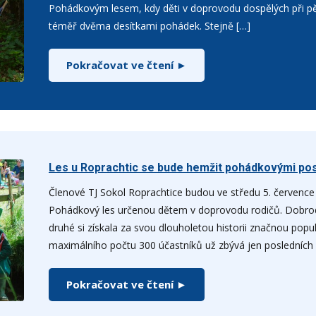
Pohádkovým lesem, kdy děti v doprovodu dospělých při pě
téměř dvěma desítkami pohádek. Stejně […]
Pokračovat ve čtení ►
Les u Roprachtic se bude hemžit pohádkovými po
Členové TJ Sokol Roprachtice budou ve středu 5. července
Pohádkový les určenou dětem v doprovodu rodičů. Dobro
druhé si získala za svou dlouholetou historii značnou popula
maximálního počtu 300 účastníků už zbývá jen posledních 
Pokračovat ve čtení ►