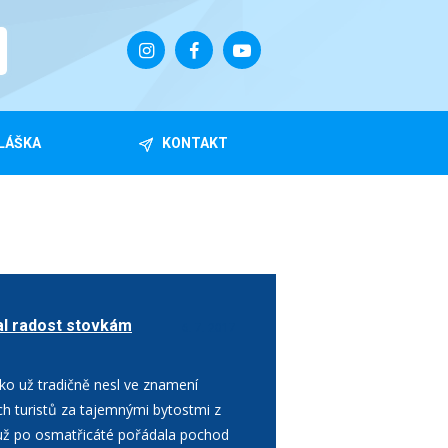
LÁŠKA
KONTAKT
al radost stovkám
6. 7. 2017
ako už tradičně nesl ve znamení
ch turistů za tajemnými bytostmi z
 už po osmatřicáté pořádala pochod