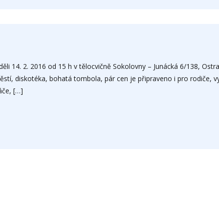
ěli 14. 2. 2016 od 15 h v tělocvičně Sokolovny – Junácká 6/138, Ostra
ěstí, diskotéka, bohatá tombola, pár cen je připraveno i pro rodiče, v
áče, […]