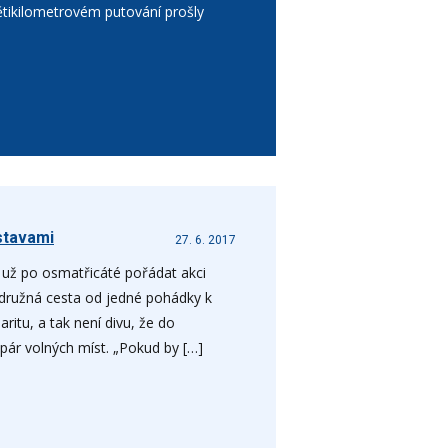
tikilometrovém putování prošly
stavami
27. 6. 2017
 už po osmatřicáté pořádat akci
družná cesta od jedné pohádky k
ritu, a tak není divu, že do
pár volných míst. „Pokud by […]