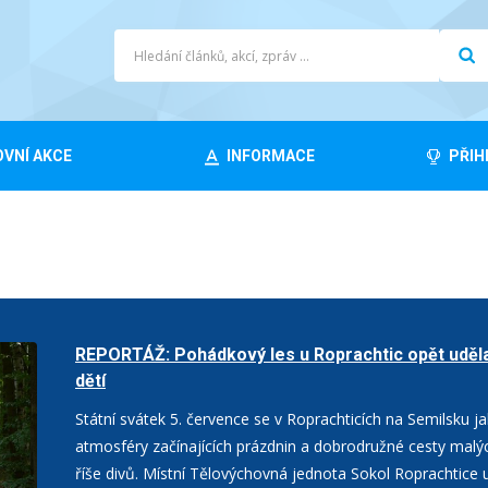
VNÍ AKCE
INFORMACE
PŘIH
REPORTÁŽ: Pohádkový les u Roprachtic opět uděl
dětí
Státní svátek 5. července se v Roprachticích na Semilsku j
atmosféry začínajících prázdnin a dobrodružné cesty malý
říše divů. Místní Tělovýchovná jednota Sokol Roprachtice