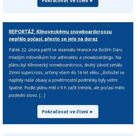
Pokračovat ve čtení ►
REPORTÁŽ: Klínoveckému snowboardcrossu
nepřálo počasí, přesto se jelo na doraz
23. 2. 2019
Pátek 22. února patřil ve skiareálu Hranice na Božím Daru
mladým milovníkům hor adrenalinu a snowboardingu. Na
plánu byl Klínovecký snowboardcross, druhý závod seriálu
Zimní supercross, určený všem do 16 let věku. „Bohužel se
naplnily naše obavy a povětrnostní podmínky byly velmi
špatné. Podle plánu měl v 9 h začít trénink, ale počasí mělo
poslední slovo. […]
Pokračovat ve čtení ►