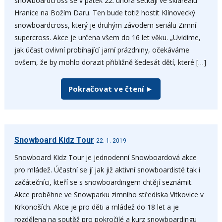
snowboardcross se v pátek 22. února setkají ve skiareálu
Hranice na Božím Daru. Ten bude totiž hostit Klínovecký
snowboardcross, který je druhým závodem seriálu Zimní
supercross. Akce je určena všem do 16 let věku. „Uvidíme,
jak účast ovlivní probíhající jarní prázdniny, očekáváme
ovšem, že by mohlo dorazit přibližně šedesát dětí, které […]
Pokračovat ve čtení ►
Snowboard Kidz Tour
22. 1. 2019
Snowboard Kidz Tour je jednodenní Snowboardová akce
pro mládež. Účastní se jí jak již aktivní snowboardisté tak i
začátečníci, kteří se s snowboardingem chtějí seznámit.
Akce proběhne ve Snowparku zimního střediska Vítkovice v
Krkonoších. Akce je pro děti a mládež do 18 let a je
rozdělena na soutěž pro pokročilé a kurz snowboardingu