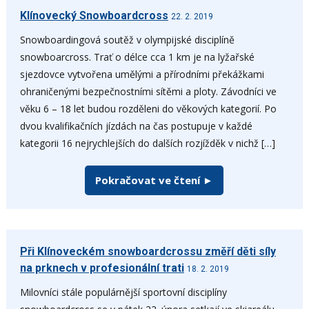
Klínovecký Snowboardcross
22. 2. 2019
Snowboardingová soutěž v olympijské disciplíně
snowboarcross. Trať o délce cca 1 km je na lyžařské
sjezdovce vytvořena umělými a přírodními překážkami
ohraničenými bezpečnostními sítěmi a ploty. Závodníci ve
věku 6 – 18 let budou rozděleni do věkových kategorií. Po
dvou kvalifikačních jízdách na čas postupuje v každé
kategorii 16 nejrychlejších do dalších rozjížděk v nichž […]
Pokračovat ve čtení ►
Při Klínoveckém snowboardcrossu změří děti síly
na prknech v profesionální trati
18. 2. 2019
Milovníci stále populárnější sportovní disciplíny